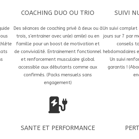
COACHING DUO OU TRIO
SUIVI N
guide
Des séances de coaching privé à deux ou à
Un suivi comple
vous
trois, s'entrainer avec un(e) ami(e) ou en
jours sur 7 par 
thlète
famille pour un boost de motivation et
conseils to
tats
de convivialité. Entrainement fonctionnel
hebdomadaires et
ns
et renforcement musculaire global
Un suivi renf
accessible aux débutants comme aux
garantis ! (A
confirmés. (Packs mensuels sans
en
engagement)
SANTE ET PERFORMANCE
PERT