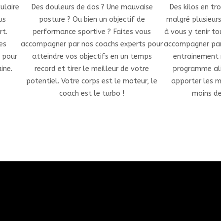
ulaire
Des douleurs de dos ? Une mauvaise
Des kilos en tr
us
posture ? Ou bien un objectif de
malgré plusieur
rt.
performance sportive ? Faites vous
à vous y tenir to
es
accompagner par nos coachs experts pour
accompagner par 
n pour
atteindre vos objectifs en un temps
entrainement
ine.
record et tirer le meilleur de votre
programme ali
potentiel. Votre corps est le moteur, le
apporter les me
coach est le turbo !
moins de